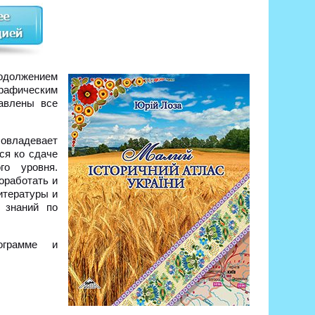
должением
графическим
тавлены все
 овладевает
ся ко сдаче
го уровня.
оработать и
итературы и
 знаний по
ограмме и