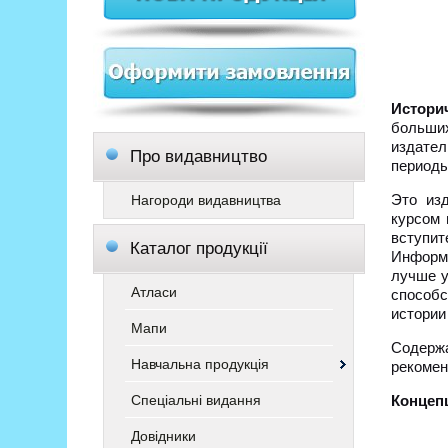
Истори
больши
издател
Про видавництво
периоды
Это изд
Нагороди видавництва
курсом 
вступи
Каталог продукції
Информа
лучше у
Атласи
способ
истории
Мапи
Содерж
Навчальна продукція
рекомен
Спеціальні видання
Концепц
Довідники