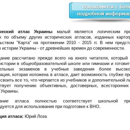
ческий атлас Украины
малый является логическим про
х по объему других исторических атласов, изданных карто
ьством "Карта" на протяжении 2010 - 2015 гг. В нем предс
 истории Украины - от древнейших времен до современности.
ание рассчитано прежде всего на юного читателя, который
истории в общеобразовательной школе или гимназии и готовит
тельных экзаменов в учебные заведения более высоко
ция, которая изложена в атласе, дает возможность глубже пр
своить все то, что черпается из учебников и дополнительной л
ствует получению объективных, достоверных, всесторонних
 Украины.
ание атласа полностью соответствует школьной пр
дуется для использования при подготовке к ВНО.
ия атласа:
Юрий Лоза